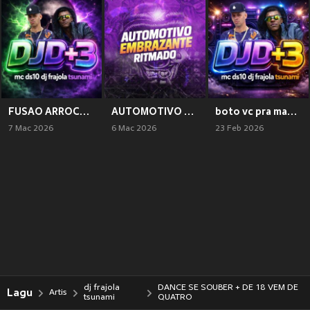
FUSAO ARROCHADEIRA (Explicit)
AUTOMOTIVO EMBRAZANTE RITMADO (Explicit)
boto vc pra mama (Explicit)
7 Mac 2026
6 Mac 2026
23 Feb 2026
dj frajola
DANCE SE SOUBER + DE 18 VEM DE
Lagu
Artis
tsunami
QUATRO