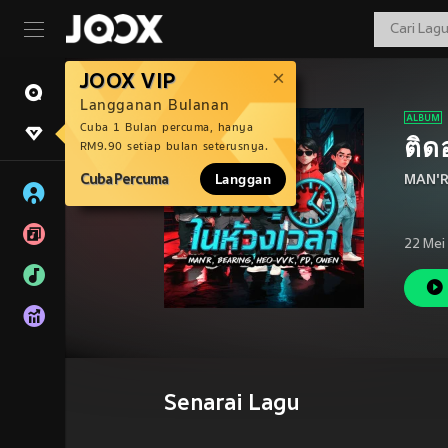
JOOX VIP
Langganan Bulanan
Cuba 1 Bulan percuma, hanya
ติด
RM9.90 setiap bulan seterusnya.
Cuba Percuma
Langgan
MAN'
22 Mei
Senarai Lagu