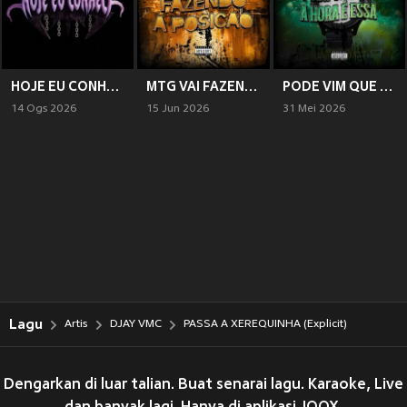
HOJE EU CONHECI (Explicit)
MTG VAI FAZENDO A POSIÇÃO (Explicit)
PODE VIM QUE A HORA É ESSA (Explicit)
14 Ogs 2026
15 Jun 2026
31 Mei 2026
Lagu
Artis
DJAY VMC
PASSA A XEREQUINHA (Explicit)
Dengarkan di luar talian. Buat senarai lagu. Karaoke, Live