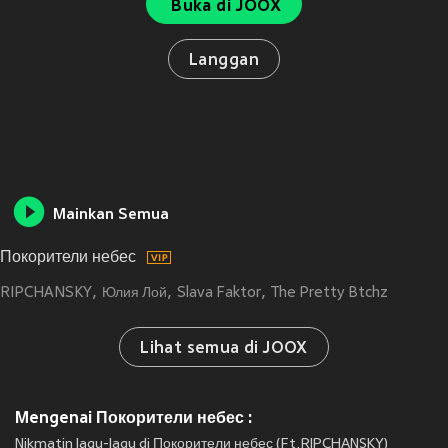
Buka di JOOX
Langgan
Mainkan Semua
Покорители небес
RIPCHANSKY
Юлия Лой
Slava Faktor
The Pretty Btchz
Lihat semua di JOOX
Mengenai Покорители небес :
Nikmatin lagu-lagu di Покорители небес (Ft.RIPCHANSKY)