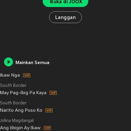
Buka di JOOX
Langgan
Mainkan Semua
Ikaw Nga
South Border
May Pag-Ibig Pa Kaya
South Border
Narito Ang Puso Ko
Jolina Magdangal
Ang Iibigin Ay Ikaw