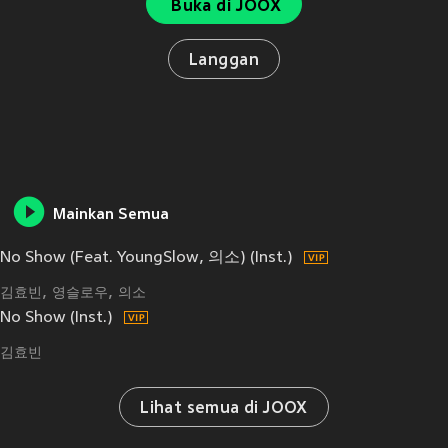
Buka di JOOX
Langgan
Mainkan Semua
No Show (Feat. YoungSlow, 의소) (Inst.)
김효빈
영슬로우
의소
No Show (Inst.)
김효빈
Lihat semua di JOOX