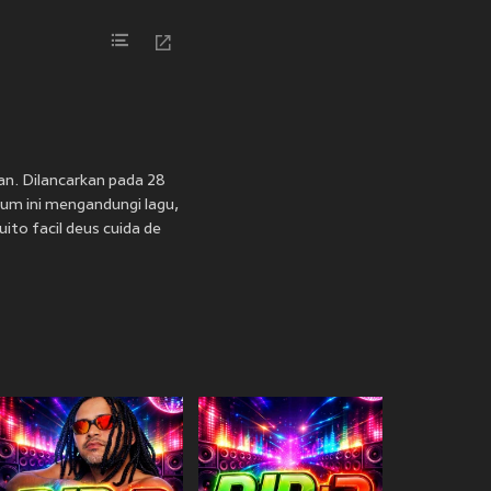
an. Dilancarkan pada 28
bum ini mengandungi lagu,
ito facil deus cuida de