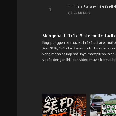
1+1+1 e 3 ai e muito facil
1
djd+3
Mc DS10
Mengenai 1+1+1 e 3 ai e muito facil 
Bagi penggemar muzik, 1+1+1 e 3 ai e muito
Apr 2026, 1+1+1 e 3 ai e muito facil deus c
yang mana setiap satunya mampilkan jalan ce
vocês dengan lirik dan video muzik berkualit