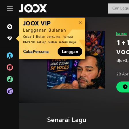
JOOX VIP
Langganan Bulanan
Cuba 1 Bulan percuma, hanya
1+1
RM9.90 setiap bulan seterusnya.
vo
Cuba Percuma
Langgan
djd+3
28 Apr
Senarai Lagu