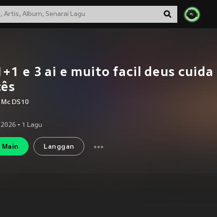
+1 e 3 ai e muito facil deus cuida
cês
,
Mc DS10
 2026
•
1
Lagu
Main
Langgan