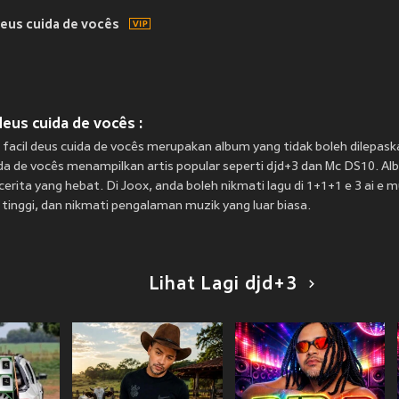
 deus cuida de vocês
deus cuida de vocês :
 facil deus cuida de vocês merupakan album yang tidak boleh dilepask
uida de vocês menampilkan artis popular seperti djd+3 dan Mc DS10. Al
rita yang hebat. Di Joox, anda boleh nikmati lagu di 1+1+1 e 3 ai e mu
i tinggi, dan nikmati pengalaman muzik yang luar biasa.
Lihat Lagi djd+3