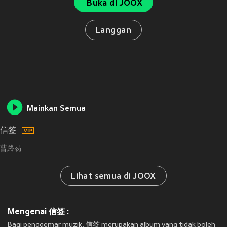
Buka di JOOX
Langgan
Mainkan Semua
信签
曹路易
Lihat semua di JOOX
Mengenai 信签 :
Bagi penggemar muzik, 信签 merupakan album yang tidak boleh