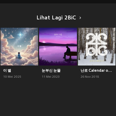
Lihat Lagi 2BiC
이 별
눈부신 눈물
난로 Calendar of 2BIC (November)
10 Mei 2025
11 Mei 2023
26 Nov 2018