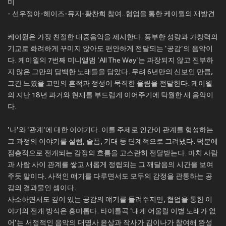
미
- 선우정아-헤이즈-뮤지-황찬희 참여..협업을 통한 케이윌의 재발견
케이윌은 가장 친절한 대중음악을 제시한다. 풍부한 성량과 가창력의
기교로 화려하게 꾸미지 않아도 편안하게 전달되는 '공감'의 음악이
다. 케이윌의 7번째 미니앨범 'All The Way'는 과장되지 않고 진부하
지 않은 그만의 담백한 노래들을 담았다. 무려 6년만의 신보인 만큼,
그간 느꼈을 고민의 흔적과 정성이 묵직한 울림을 전달한다. 케이윌
의 지난 18년 과거와 현재를 부드럽게 이어주기에 탁월한 새 음악이
다.
'나'와 '관계'에 대한 이야기다. 이를 주제로 인간이 관계를 형성하는
그 과정의 이야기를 설렘, 슬픔, 기대 등 단계적으로 그려냈다. 덕분에
점층적으로 전개되는 감정의 흐름을 고스란히 전달받는다. 마치 사람
과 사람 사이 관계를 쌓고 새롭게 정립되는 그 깨달음의 시간을 보여
주듯 말이다. 사적인 얘기를 다루면서도 모두의 감정을 관통하는 공
감의 결과물인 셈이다.
사소하면서도 깊이 있는 공감의 얘기를 들려주지만, 협업을 통한 이
야기의 전개 방식은 흥미롭다. 타이틀곡 '내게 어울릴 이별 노래가 없
어'는 서정적인 음악의 대명사 윤상과 작사가 김이나가 참여해 완성