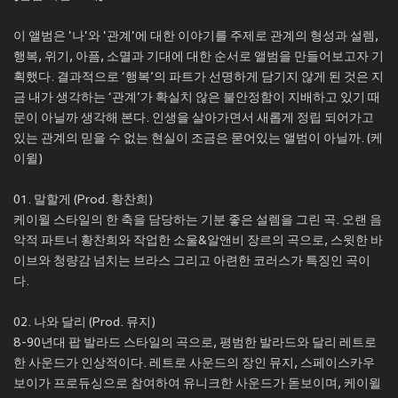
이 앨범은 '나'와 '관계'에 대한 이야기를 주제로 관계의 형성과 설렘,
행복, 위기, 아픔, 소멸과 기대에 대한 순서로 앨범을 만들어보고자 기
획했다. 결과적으로 ‘행복’의 파트가 선명하게 담기지 않게 된 것은 지
금 내가 생각하는 ‘관계’가 확실치 않은 불안정함이 지배하고 있기 때
문이 아닐까 생각해 본다. 인생을 살아가면서 새롭게 정립 되어가고
있는 관계의 믿을 수 없는 현실이 조금은 묻어있는 앨범이 아닐까. (케
이윌)
01. 말할게 (Prod. 황찬희)
케이윌 스타일의 한 축을 담당하는 기분 좋은 설렘을 그린 곡. 오랜 음
악적 파트너 황찬희와 작업한 소울&알앤비 장르의 곡으로, 스윗한 바
이브와 청량감 넘치는 브라스 그리고 아련한 코러스가 특징인 곡이
다.
02. 나와 달리 (Prod. 뮤지)
8-90년대 팝 발라드 스타일의 곡으로, 평범한 발라드와 달리 레트로
한 사운드가 인상적이다. 레트로 사운드의 장인 뮤지, 스페이스카우
보이가 프로듀싱으로 참여하여 유니크한 사운드가 돋보이며, 케이윌