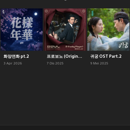
화양연화 pt.2
프로보노 (Original Television Soundtrack) , Pt. 1
귀궁 OST Part.2
3 Apr 2026
7 Dis 2025
9 Mei 2025