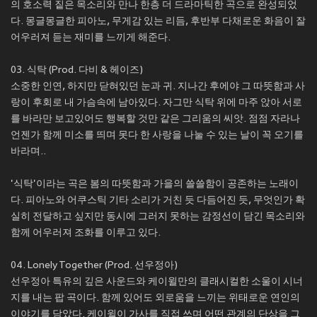
의 호소력 짙은 목소리와 만나 한층 더 드라마틱한 곡으로 완성되었
다. 몽글몽글한 피아노, 무게감 있는 리듬, 후반부 다채로운 화음이 잘
어우러져 듣는 재미를 느끼게 해준다.
03. 식탁 (Prod. 다비 & 헤이즈)
소중한 인연, 하지만 닫혀있던 눈과 귀. 지나간 후에야 그 따뜻함과 사
랑이 후회로 내 가슴속에 남아있다. 자그만 식탁 위에 마주 앉아 서로
를 바라만 보고있어도 행복할 것만 같은 그리움의 씨앗. 점점 자라나
언젠가 함께 미소를 띄며 못다 한 사랑을 나눌 수 있는 날이 꼭 오기를
바라며..
'식탁'이라는 곡은 봄의 따뜻함과 가을의 쓸쓸함이 공존하는 노래이
다. 피아노와 어쿠스틱 기타 소리가 거친 듯 다듬어진 듯, 무엇인가 확
실히 전달하고 싶지만 동시에 그러지 못하는 감정선이 담긴 목소리와
함께 어우러져 조화를 이루고 있다.
04. Lonely Together (Prod. 선우정아)
선우정아 특유의 깊은 사운드와 케이윌만의 클래시컬한 소울이 시너
지를 내는 팝 곡이다. 함께 있어도 외로움을 느끼는 위태로운 연인의
이야기를 담았다. 케이윌이 가사를 직접 쓰며 어떤 관계의 단상을 그