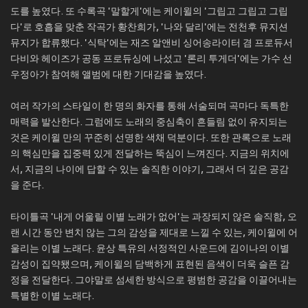
도를 높였다. 또 수록곡 '말할게'에는 케이윌의 '그립고 그립고 그립
다'로 호흡을 맞춘 작곡가 황찬희가, '나와 달리'에는 전천후 뮤지션
뮤지가 합류했다. '식탁'에는 재즈 알앤비 싱어송라이터 겸 프로듀서
다비와 헤이즈가 공동 프로듀싱에 나섰고 '론리 투게더'에는 가수 선
우정아가 참여해 앨범에 대한 기대감을 높였다.
여러 작가의 스타일이 한 명의 화자를 통해 서술되며 곡마다 독특한
매력을 발산한다. 그럼에도 노래의 중심축이 흔들림 없이 유지되는
것은 케이윌 만의 꾸준히 선명한 색채 덕분이다. 또한 관록으로 노래
의 핵심만을 집중력 있게 전달하는 뚝심이 느껴진다. 지금의 위치에
서, 지금의 나이에 답할 수 있는 솔직한 이야기, 그래서 더 깊은 공감
을 준다.
타이틀곡 '내게 어울릴 이별 노래가 없어'는 과장되지 않은 솔직함, 오
랜 시간 동안 변치 않는 그의 감성을 제대로 느낄 수 있는, 케이윌에 어
울리는 이별 노래다. 윤상 특유의 서정적인 사운드에 김이나의 이별
감성이 집약됐으며, 케이윌의 담백하게 표현된 음색이 더욱 슬픈 감
정을 전달한다. 그야말로 섬세한 방식으로 평범한 공감을 이끌어내는
특별한 이별 노래다.