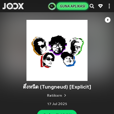
GUNA APLIKASI
ตึ๋งหนืด (Tungneud) [Explicit]
Ratikxrn
17 Jul 2025