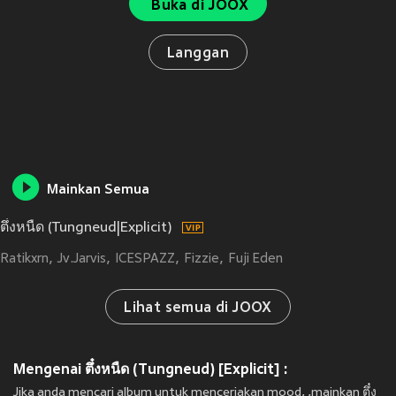
Buka di JOOX
Langgan
Mainkan Semua
ตึ๋งหนืด (Tungneud|Explicit)
Ratikxrn
Jv.Jarvis
ICESPAZZ
Fizzie
Fuji Eden
Lihat semua di JOOX
Mengenai ตึ๋งหนืด (Tungneud) [Explicit] :
Jika anda mencari album untuk menceriakan mood, ,mainkan ตึ๋ง