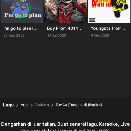
I'm go to plan (Explicit)
Boy From 40110 (Explicit)
Youngsta from Banphai (Explicit)
22 Sep 2025
14 Jul 2025
9 Mei 2025
Lagu
Artis
Ratikxrn
ตึ๋งหนืด (Tungneud) [Explicit]
Dengarkan di luar talian. Buat senarai lagu. Karaoke, Live