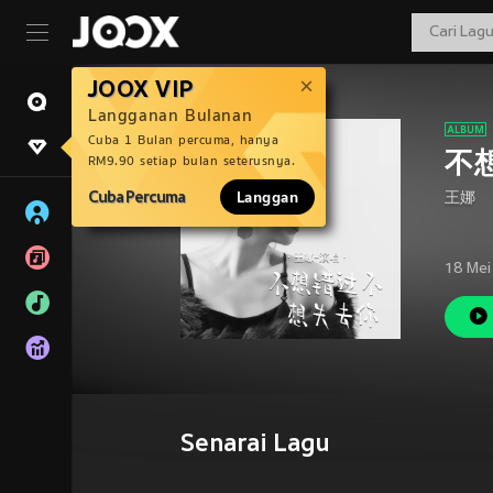
JOOX VIP
Langganan Bulanan
Cuba 1 Bulan percuma, hanya
不
RM9.90 setiap bulan seterusnya.
Cuba Percuma
Langgan
王娜
18 Mei
Senarai Lagu