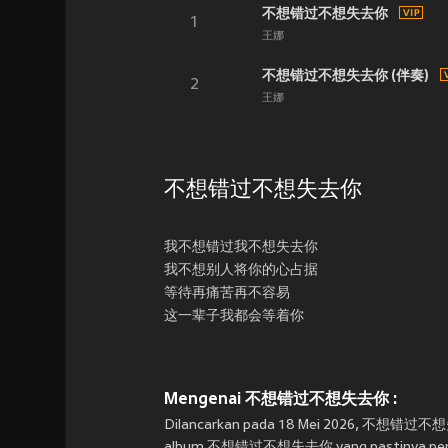
不想错过不想失去你
1
王娜
不想错过不想失去你 (伴奏)
2
王娜
不想错过不想失去你
我不想错过我不想失去你
我不想别人将你的心占据
等待再痛苦再不容易
这一辈子我都会等着你
Mengenai 不想错过不想失去你 :
Dilancarkan pada 18 Mei 2026, 不想错过不想失去
album 不想错过不想失去你 yang pastinya pemin