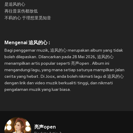
是追风的心
再往昔哀伤都放低
不羁的心 于理想里觅知音
Mengenai 追风的心 :
Bagi penggemar muzik, 追风的心 merupakan album yang tidak
boleh dilepaskan. Dilancarkan pada 28 Mei 2026, 追风的心
menampilkan artis popular seperti 亮声open . Album ini
mengandungi lagu, yang mana setiap satunya mampilkan jalan
cerita yang hebat. Di Joox, anda boleh nikmati lagu di 追风的心
dengan lirik dan video muzik berkualiti tinggi, dan nikmati
pengalaman muzik yang luar biasa.
亮声open