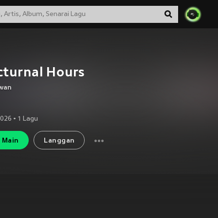
turnal Hours
wan
2026
•
1
Lagu
Main
Langgan