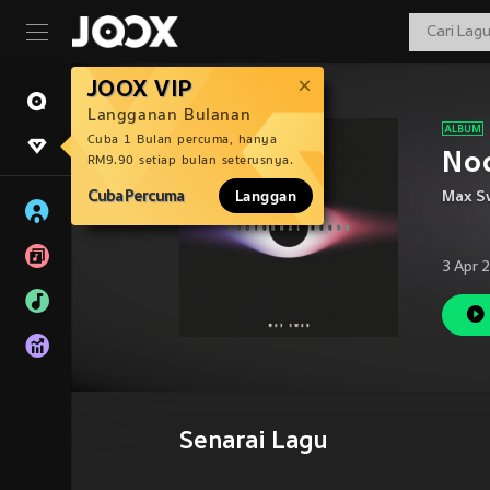
JOOX VIP
Langganan Bulanan
Cuba 1 Bulan percuma, hanya
Noc
RM9.90 setiap bulan seterusnya.
Cuba Percuma
Langgan
Max S
3 Apr 
Senarai Lagu