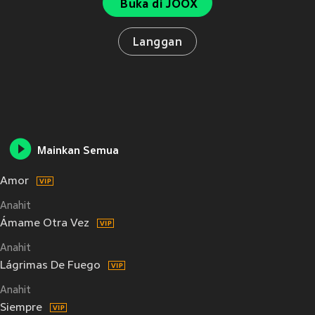
Buka di JOOX
Langgan
Mainkan Semua
Amor
Anahit
Ámame Otra Vez
Anahit
Lágrimas De Fuego
Anahit
Siempre