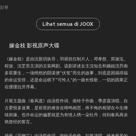
彭筝
Lihat semua di JOOX
嫁金枝 影视原声大碟
《嫁金枝》是由沈新玥执导，羽祺担任制片人，邓孝慈、郑湫泓、
程放、沈芝奕主演的古装网剧。该剧讲述女主沈知念和嫡姐沈乔南
多双重生，一场悄然的阴谋便”伏笔”而生的故事，到底是因祸得福
的命运安排，还是命运棋下”可怜人“的一曲长恨歌，一切的因果正
在缓缓拉开序幕。
片尾主题曲《春风渡》由汤哲作词、南铃子作曲，季彦霖演唱，自
古爱恨多迷离，是前世的难舍在啼鸣相思，终不悔的相望在今生继
续前缘。也许命运的偏爱就是为有情人绣一朵牡丹，待到春风再浓
艳曾经的誓言。