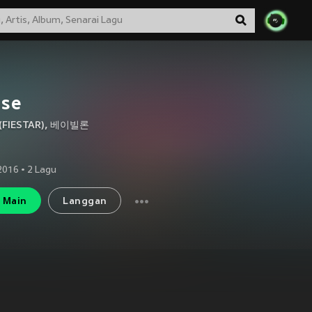
ase
FIESTAR)
,
베이빌론
2016
•
2
Lagu
Main
Langgan