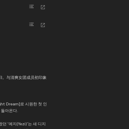
eam]回归。与清爽女团成员初印象
t Dream]로 시원한 첫 인
 돌아온다.
‘예지(Yezi)’는 새 디지