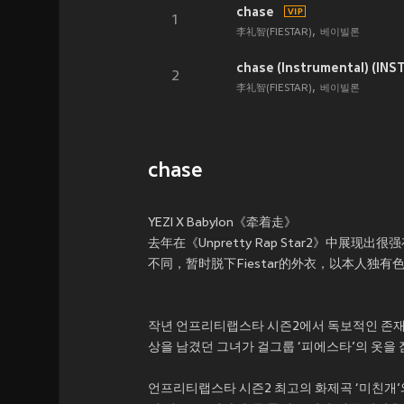
chase
1
李礼智(FIESTAR)
베이빌론
chase (Instrumental) (INST
2
李礼智(FIESTAR)
베이빌론
chase
YEZI X Babylon《牵着走》
去年在《Unpretty Rap Star2》中展现出很强
不同，暂时脱下Fiestar的外衣，以本人独有色
작년 언프리티랩스타 시즌2에서 독보적인 존재감으로 
상을 남겼던 그녀가 걸그룹 ‘피에스타’의 옷을 
언프리티랩스타 시즌2 최고의 화제곡 ‘미친개’와 