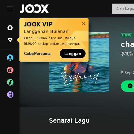
JOOX VIP
Langganan Bulanan
Cuba 1 Bulan percuma, hanya
ch
RM9.90 setiap bulan seterusnya.
Cuba Percuma
Langgan
李礼智(
8 Sep 
Senarai Lagu