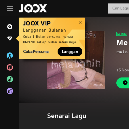
JOOX VIP
Langganan Bulanan
Cuba 1 Bulan percuma, hanya
Me
RM9.90 setiap bulan seterusnya.
Cuba Percuma
Langgan
mute.
15 Nov
Senarai Lagu