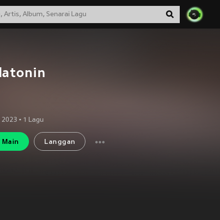
latonin
 2023
•
1
Lagu
Main
Langgan