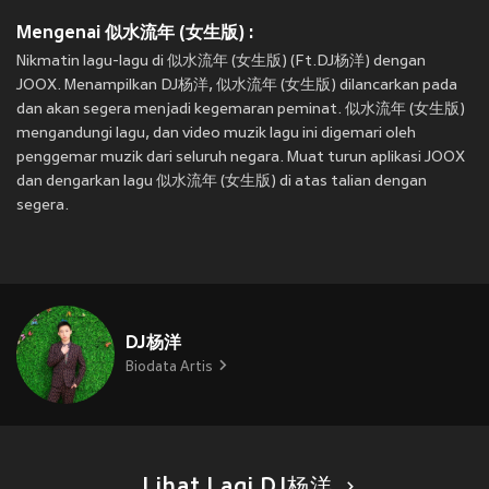
Mengenai 似水流年 (女生版) :
Nikmatin lagu-lagu di 似水流年 (女生版) (Ft.DJ杨洋) dengan
JOOX. Menampilkan DJ杨洋, 似水流年 (女生版) dilancarkan pada
dan akan segera menjadi kegemaran peminat. 似水流年 (女生版)
mengandungi lagu, dan video muzik lagu ini digemari oleh
penggemar muzik dari seluruh negara. Muat turun aplikasi JOOX
dan dengarkan lagu 似水流年 (女生版) di atas talian dengan
segera.
DJ杨洋
Biodata Artis
Lihat Lagi DJ杨洋