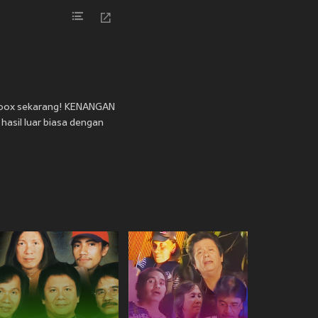
 Joox sekarang! KENANGAN
asil luar biasa dengan