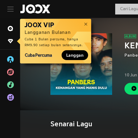
JOOX VIP
Langganan Bulanan
Cuba 1 Bulan percuma, hanya
KE
RM9.90 setiap bulan seterusnya.
Cuba Percuma
Langgan
Panbe
10 Jun
Senarai Lagu