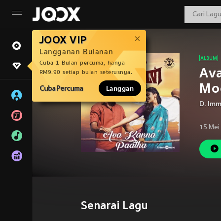
JOOX VIP
Langganan Bulanan
Cuba 1 Bulan percuma, hanya
Av
RM9.90 setiap bulan seterusnya.
Mo
Cuba Percuma
Langgan
D. Im
15 Mei
Senarai Lagu