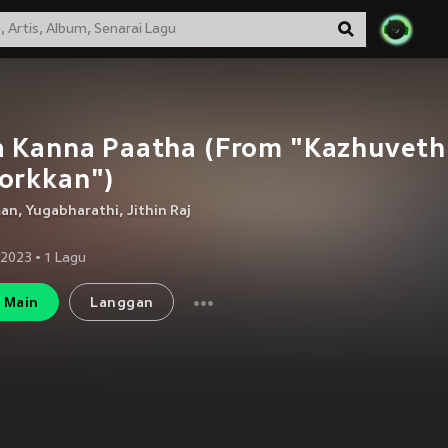
a Kanna Paatha (From "Kazhuveth
orkkan")
man
,
Yugabharathi
,
Jithin Raj
 2023
•
1
Lagu
Main
Langgan