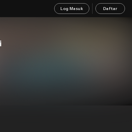
Log Masuk
Daftar
i