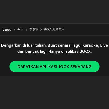
Lagu
Artis
季彦霖
再见只是陌生人
Dengarkan di luar talian. Buat senarai lagu. Karaoke, Live
dan banyak lagi. Hanya di aplikasi JOOX.
DAPATKAN APLIKASI JOOX SEKARANG
Copyright © 2011-
2026
Tencent. All Rights Reserved