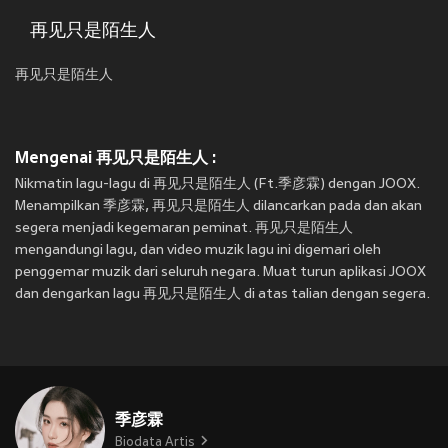
再见只是陌生人
再见只是陌生人
Mengenai 再见只是陌生人 :
Nikmatin lagu-lagu di 再见只是陌生人 (Ft.季彦霖) dengan JOOX.
Menampilkan 季彦霖, 再见只是陌生人 dilancarkan pada
dan akan
segera menjadi kegemaran peminat. 再见只是陌生人
mengandungi lagu, dan video muzik lagu ini digemari oleh
penggemar muzik dari seluruh negara. Muat turun aplikasi JOOX
dan dengarkan lagu 再见只是陌生人 di atas talian dengan segera.
季彦霖
Biodata Artis