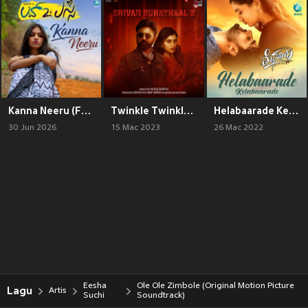
Kanna Neeru (From "Love 2 Lassi")
Twinkle Twinkle (From "Shivaji Surathkal 2")
Helabaarade Kelabaarade (From "Mysuru")
30 Jun 2026
15 Mac 2023
26 Mac 2022
Eesha
Ole Ole Zimbole (Original Motion Picture
Lagu
Artis
Suchi
Soundtrack)