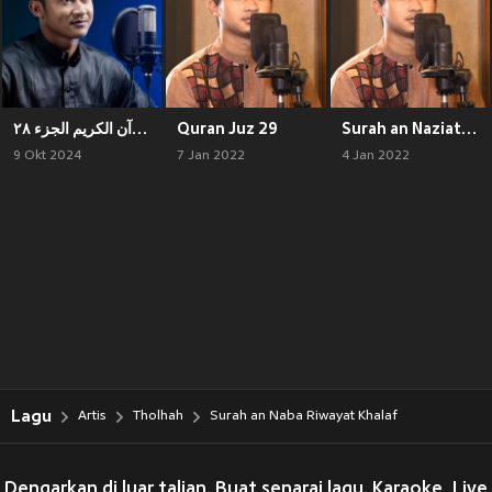
القرآن الكريم الجزء ٢٨
Quran Juz 29
Surah an Naziat Riwayat Khalaf
9 Okt 2024
7 Jan 2022
4 Jan 2022
Lagu
Artis
Tholhah
Surah an Naba Riwayat Khalaf
Dengarkan di luar talian. Buat senarai lagu. Karaoke, Live