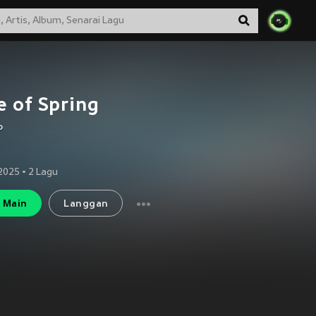
e of Spring
o
2025
•
2
Lagu
Main
Langgan