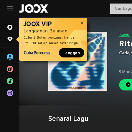
JOOX VIP
Langganan Bulanan
Cuba 1 Bulan percuma, hanya
Rit
RM9.90 setiap bulan seterusnya.
Cuba Percuma
Langgan
Cadej
9 Mac 
Senarai Lagu