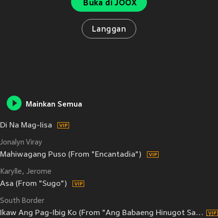
Buka di JOOX
Langgan
Mainkan Semua
Di Na Mag-Iisa
Jonalyn Viray
Mahiwagang Puso (From "Encantadia")
Karylle
Jerome
Asa (From "Sugo")
South Border
Ikaw Ang Pag-Ibig Ko (From "Ang Babaeng Hinugot Sa Aking Tadyang")