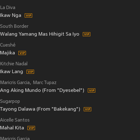
La Diva
Ikaw Nga
South Border
Walang Yamang Mas Hihigit Sa Iyo
Cueshé
Majika
Kitchie Nadal
Ikaw Lang
Maricris Garcia
Marc Tupaz
Ang Aking Mundo (From "Dyesebel")
Sugarpop
Tayong Dalawa (From "Bakekang")
Aicelle Santos
Mahal Kita
Maricris Garcia