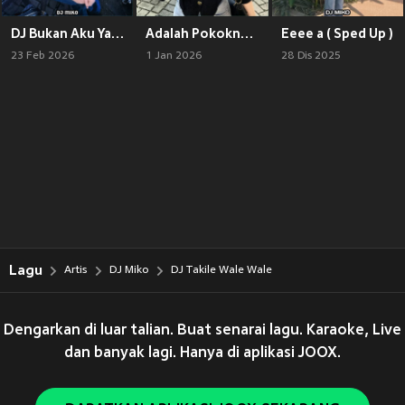
DJ Bukan Aku Yang Mencarimu (Remix)
Adalah Pokoknya (Speed Up)
Eeee a ( Sped Up )
23 Feb 2026
1 Jan 2026
28 Dis 2025
Lagu
Artis
DJ Miko
DJ Takile Wale Wale
Dengarkan di luar talian. Buat senarai lagu. Karaoke, Live
dan banyak lagi. Hanya di aplikasi JOOX.