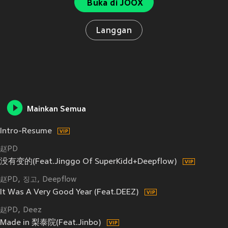
Buka di JOOX
Langgan
Mainkan Semua
Intro-Resume
赵PD
没有变的(Feat.Jinggo Of SuperKidd+Deepflow)
赵PD
징고
Deepflow
It Was A Very Good Year (Feat.DEEZ)
赵PD
Deez
Made in 梨泰院(Feat.Jinbo)