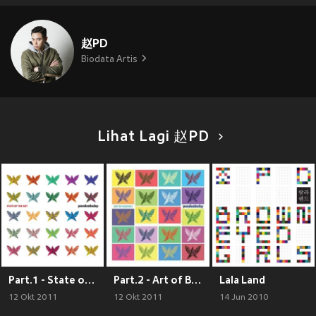
赵PD
Biodata Artis
Lihat Lagi 赵PD
Part.1 - State of the Art
Part.2 - Art of Business
Lala Land
12 Okt 2011
12 Okt 2011
14 Jun 2010