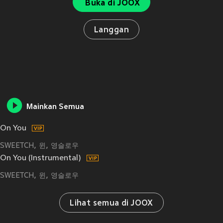
Buka di JOOX
Langgan
Mainkan Semua
On You
SWEETCH
윈
영슬로우
On You (Instrumental)
SWEETCH
윈
영슬로우
Lihat semua di JOOX