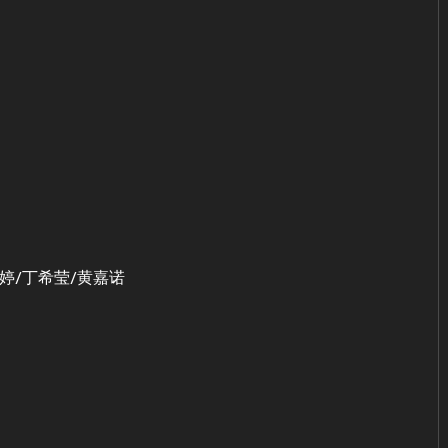
n：廖文婷/丁希莹/黄嘉诺