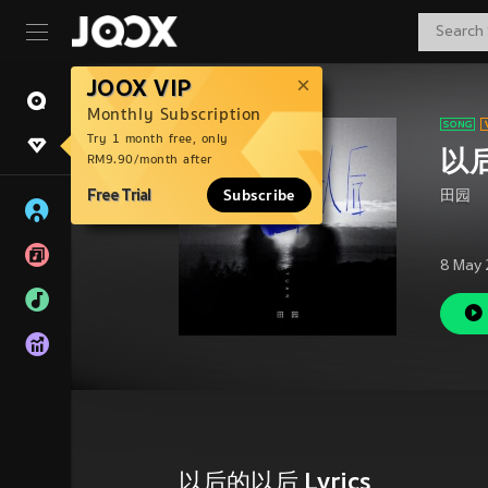
JOOX VIP
Monthly Subscription
Try 1 month free, only
以
RM9.90/month after
Free Trial
Subscribe
田园
8 May 
以后的以后 Lyrics