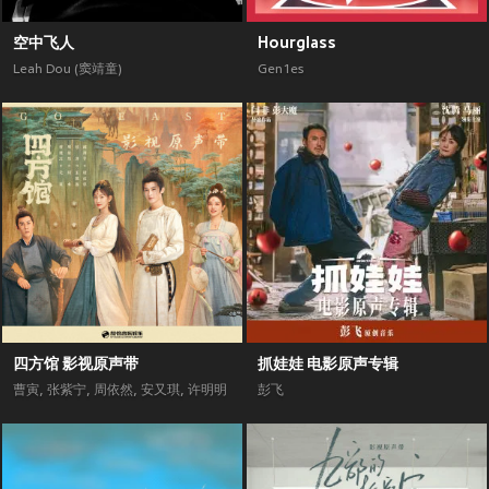
空中飞人
Hourglass
Leah Dou (窦靖童)
Gen1es
四方馆 影视原声带
抓娃娃 电影原声专辑
曹寅
,
张紫宁
,
周依然
,
安又琪
,
许明明
彭飞