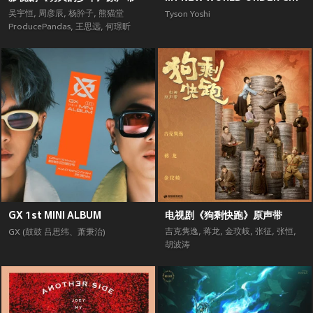
吴宇恒
,
周彦辰
,
杨肸子
,
熊猫堂
Tyson Yoshi
ProducePandas
,
王思远
,
何璟昕
GX 1st MINI ALBUM
电视剧《狗剩快跑》原声带
吉克隽逸
,
蒋龙
,
金玟岐
,
张征
,
张恒
,
GX (鼓鼓 吕思纬、萧秉治)
胡波涛