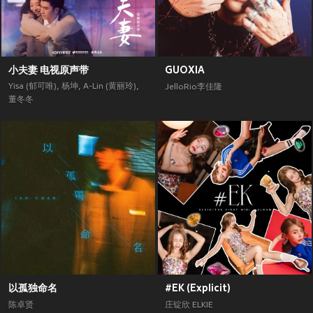
小夫妻 电视原声带
GUOXIA
Yisa (郁可唯)
,
杨坤
,
A-Lin (黄丽玲)
,
JelloRio李佳隆
董冬冬
以孤独命名
#EK (Explicit)
陈卓贤
庄锭欣 ELKIE