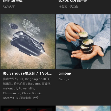
结伴 (豪华版)
念无双 动漫原声带
动力火车
许馨文
,
谷江山
去Livehouse要迟到了！Vol.2 (街声大登陆合辑Vol.5)
gimbap
街声大登陆
,
9X
,
Dingding boat叮叮
George
船乐队
,
暗色轮廓Silhouette
,
廖媛琳
,
melonboii
,
Power Milk
,
Cheesemind
,
Choco Bonnie
,
Dreamki
,
阁楼演奏班
,
碎叠