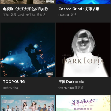
电视剧《大江大河之岁月如歌》原声带
Costco Grind：好事多磨
王凯
,
韩磊
,
杨烁
,
董子健
,
董颖达
FRαNKIE阿法
TOO YOUNG
王国 Darktopia
Roh yunha
the Huiting 陳惠婷