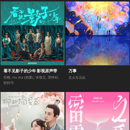
看不见影子的少年 影视原声带
万事
苏醒
,
Hu Xia (胡夏)
,
张颂文
,
荣梓杉
,
丢火车乐队
郭柯宇