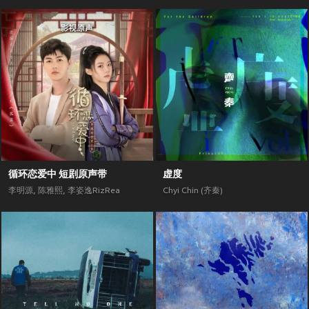
循环恋爱中 短剧原声带
虚度
李明源
,
陈雅熙
,
李姿逸RizRea
Chyi Chin (齐秦)