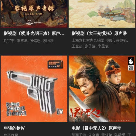
影视剧《紫川·光明三杰》原声专辑
影视剧《大王别慌张》原声带
上海彩虹室内合唱团
,
徐昕
,
任继铄
,
刘宇宁
,
陈雪燃
,
张铭恩
,
莎啦啦
王全超
,
张子涵
,
李星俊
年轻的枪Ⅳ
电影《目中无人2》原声带
莫西子诗
,
朱金泰
,
董佳铭
,
陈舜禹
,
王
华语群星