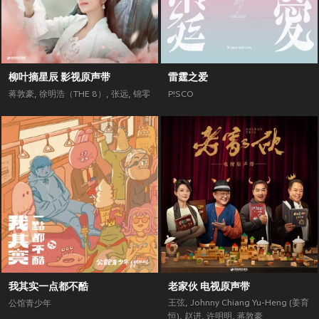
柳叶摘星辰 影视原声带
雷霆之爱
蒋敦豪
,
徐明浩（THE 8）
,
张远
,
锦零
P!SCO
我其实一点都不酷
老家伙 电视原声带
王弦
,
Johnny Chiang Yu-Heng (姜育
公馆青少年
恒)
,
赵进
,
许明明
,
蒋敦豪