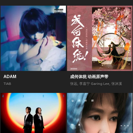
ADAM
成何体统 动画原声带
TIAB
张远
,
李嘉宁 Garing Lee
,
张沐溪