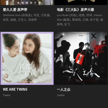
要久久爱 原声带
电影《三大队》原声大碟
Stefanie Sun (孙燕姿)
,
何炅
,
王乾越
,
Liu Huan (刘欢)
,
老狼
,
张译
,
Vision
程昊
,
杨紫
,
王笠人
,
吴牧野
Wei (魏晨)
,
曹炳琨
,
王骁
,
张子贤
,
杨
新鸣
,
彭飞
WE ARE TWINS
一人之众
Twins
Justin