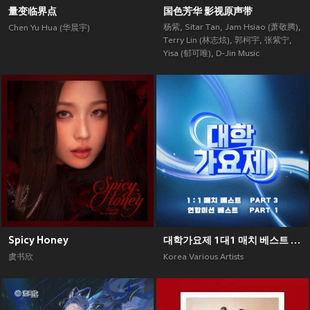
量变临界点
国色芳华 影视原声带
杨紫
,
Sitar Tan
,
Jam Hsiao (萧敬腾)
,
Chen Yu Hua (华晨宇)
Terry Lin (林志炫)
,
郭柯宇
,
张紫宁
,
Yisa (郁可唯)
,
D-Jin Music
Spicy Honey
대학가요제 1대1 매치 베스트 PART3, 연합미션 베스트 PART1
虞书欣
Korea Various Artists