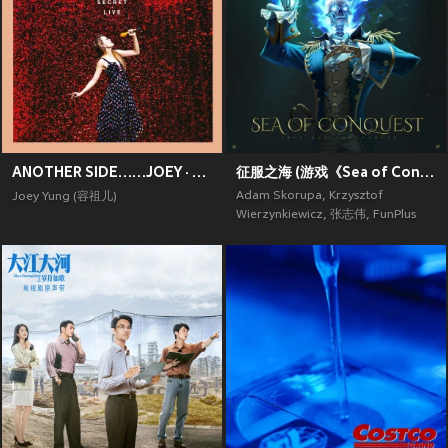
ANOTHER SIDE……JOEY · MY SECRET · LIVE
征服之海 (游戏《Sea of Conquest》原声带)
Adam Skorupa
,
Krzysztof
Joey Yung (容祖儿)
Wierzynkiewicz
,
张志伟
,
FunPlus