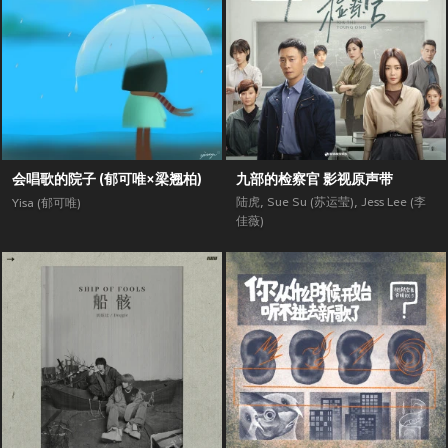
会唱歌的院子 (郁可唯×梁翘柏)
九部的检察官 影视原声带
陆虎
,
Sue Su (苏运莹)
,
Jess Lee (李
Yisa (郁可唯)
佳薇)