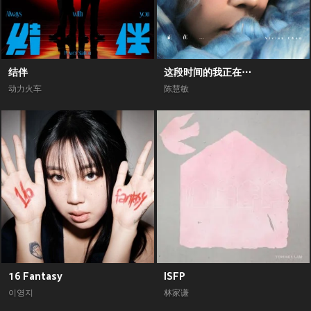
结伴
这段时间的我正在⋯
动力火车
陈慧敏
16 Fantasy
ISFP
이영지
林家谦