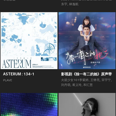
东宇
,
林逸航
ASTERUM : 134-1
影视剧《独一有二的她》原声带
火箭少女101李紫婷
,
王铮亮
,
宋宇宁
,
PLAVE
刘丹萌
,
蒋义玲
,
和汇慧