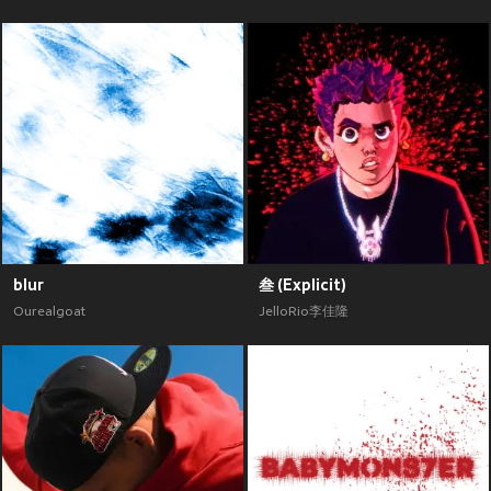
blur
叁 (Explicit)
Ourealgoat
JelloRio李佳隆