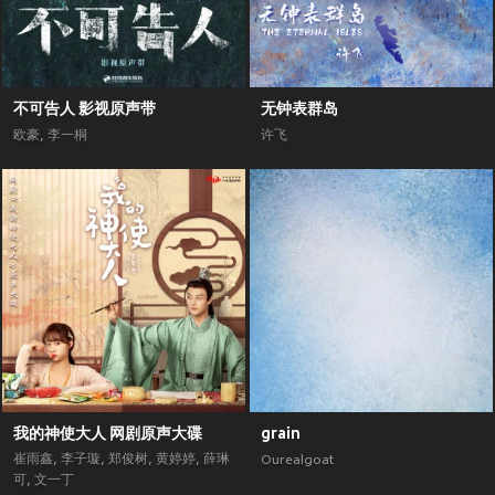
不可告人 影视原声带
无钟表群岛
欧豪
,
李一桐
许飞
我的神使大人 网剧原声大碟
grain
崔雨鑫
,
李子璇
,
郑俊树
,
黄婷婷
,
薛琳
Ourealgoat
可
,
文一丁