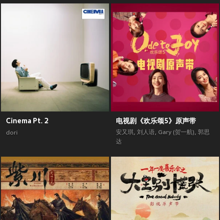
Cinema Pt. 2
电视剧《欢乐颂5》原声带
安又琪
,
刘人语
,
Gary (贺一航)
,
郭思
dori
达