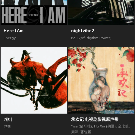
Here I Am
nightvibe2
Energy
Boi B(of Rhythm Power)
개미
承欢记 电视剧影视原声带
Yisa (郁可唯)
,
Hu Xia (胡夏)
,
金玟岐
,
큐엠
周深
,
张镒麟