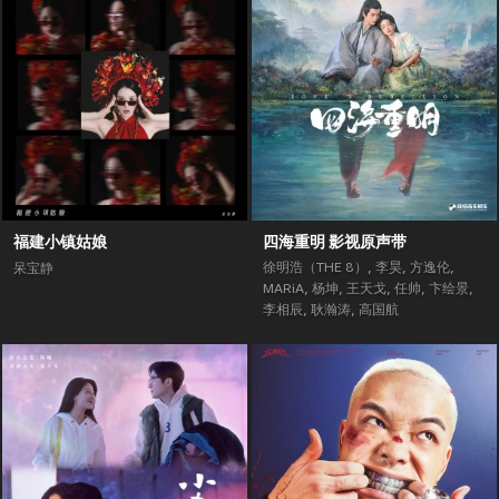
福建小镇姑娘
四海重明 影视原声带
徐明浩（THE 8）
,
李昊
,
方逸伦
,
呆宝静
MARiA
,
杨坤
,
王天戈
,
任帅
,
卞绘景
,
李相辰
,
耿瀚涛
,
高国航