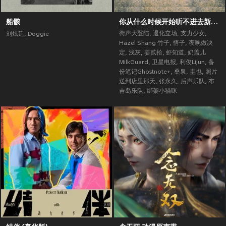
船骸
你从什么时候开始听不进去新歌了？ (街声大登陆合辑Vol.5)
街声大登陆
,
退化立场
,
支力少女
,
刘炫廷
,
Doggie
Hazel Shang 竹子
,
悟子
,
夜晚做决
定
,
浅灰
,
姜贰拾
,
虾知道
,
奶盖儿
MilkGuard
,
卫星电报
,
利俊Lijun
,
备
份笔记Ghostnote+
,
桑泉
,
圭也
,
照片
送到店里那天
,
张永久
,
后声乐队
,
布
吉岛乐队
,
绑架小猫咪