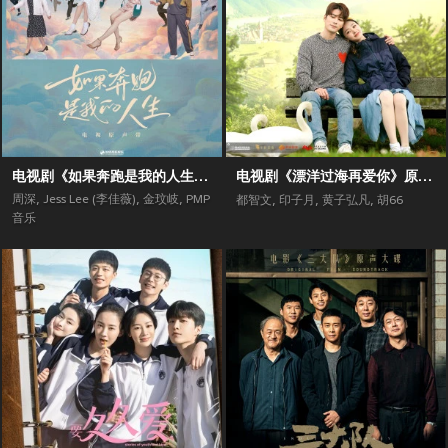
电视剧《如果奔跑是我的人生》原声带
电视剧《漂洋过海再爱你》原声带
周深
,
Jess Lee (李佳薇)
,
金玟岐
,
PMP
都智文
,
印子月
,
黄子弘凡
,
胡66
音乐