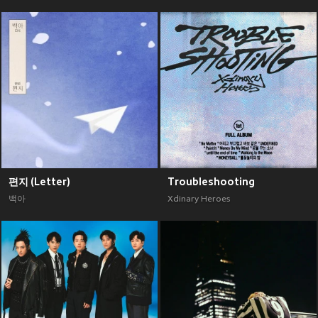
편지 (Letter)
Troubleshooting
백아
Xdinary Heroes