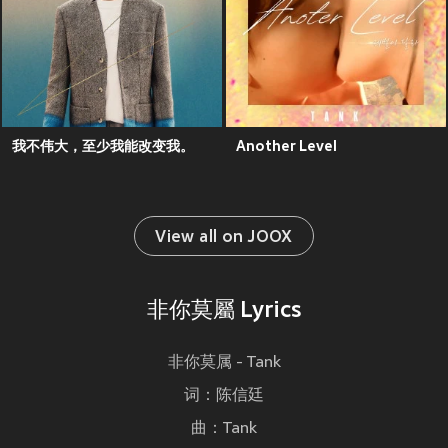
我不伟大，至少我能改变我。
Another Level
View all on JOOX
非你莫屬 Lyrics
非你莫属 - Tank
词：陈信廷
曲：Tank