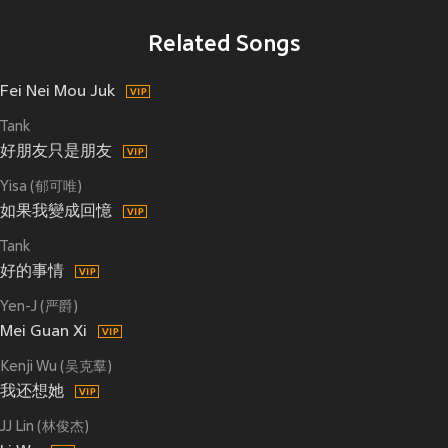
Related Songs
Fei Nei Mou Juk
Tank
好朋友只是朋友
Yisa (郁可唯)
如果我變成回憶
Tank
好的事情
Yen-J (严爵)
Mei Guan Xi
Kenji Wu (吴克羣)
我还想她
JJ Lin (林俊杰)