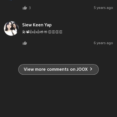
5 years ago
3
Siew Keen Yap
🎤📽👍👍👍🤟🤟👏👏👏👏
6 years ago
View more comments on JOOX