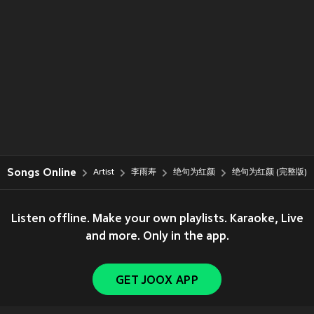
Songs Online
Artist
李雨寿
绝句为红颜
绝句为红颜 (完整版)
Listen offline. Make your own playlists. Karaoke, Live
and more. Only in the app.
GET JOOX APP