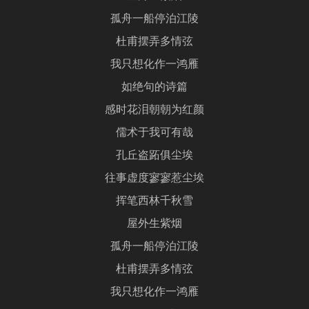
孤舟一船停泊江陵
杜甫摆弄多情弦
我只想化作一鸿雁
如绝句的诗篇
感时花泪朝朝为红颜
儒术于我可有哉
孔丘盗跖俱尘埃
往事虚度寥寥惹尘埃
挥笔西林千秋雪
屋外生紫烟
孤舟一船停泊江陵
杜甫摆弄多情弦
我只想化作一鸿雁