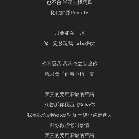
也不會 半夜去找阿瓜
陪他們踢Penalty
只要能在一起
你一定發現我Turbo夠力
你不愛我 我不會去勉強你
我只會乎你看中指一支
我真的要用麻坡的華語
來告訴你我西北Suka你
我要載你到Wetex對面 一條小路走進去
跟你做些懶叫事情
我真的要用麻坡的華語