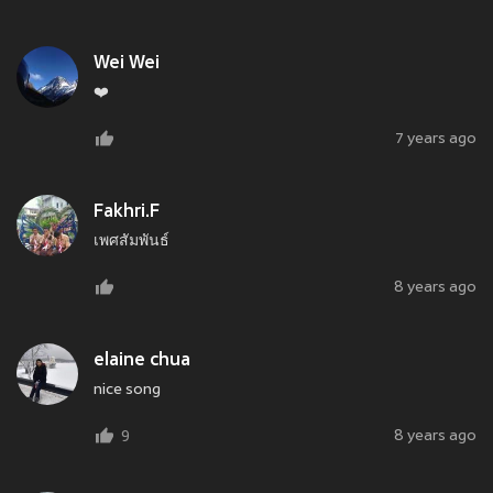
Wei Wei
❤️
7 years ago
Fakhri.F
เพศสัมพันธ์
8 years ago
elaine chua
nice song
8 years ago
9