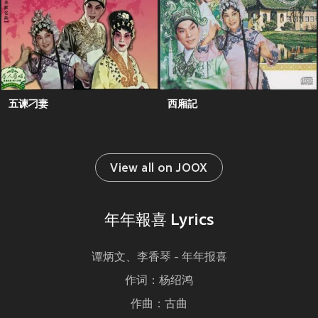
五谏刁妻
西廂記
View all on JOOX
年年報喜 Lyrics
谭炳文、李香琴 - 年年报喜
作词：杨绍鸿
作曲：古曲