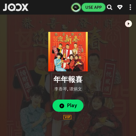
USE APP
年年報喜
李香琴
,
谭炳文
Play