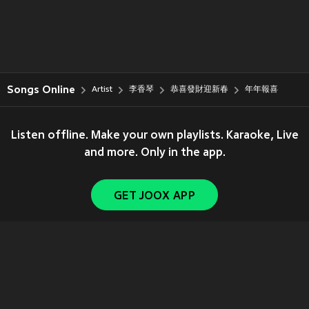
Songs Online
Artist
李香琴
恭喜發財迎新春
年年報喜
Listen offline. Make your own playlists. Karaoke, Live
and more. Only in the app.
GET JOOX APP
Copyright © 2011-
2026
Tencent. All Rights Reserved