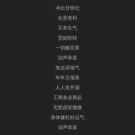
冲出廿世纪
生意有利
又有生气
货如轮转
一切极完美
说声恭喜
发达添瑞气
年年又报喜
人人笑开眉
工商各业再起
无愁虑笑微微
身体健壮好运气
说声恭喜