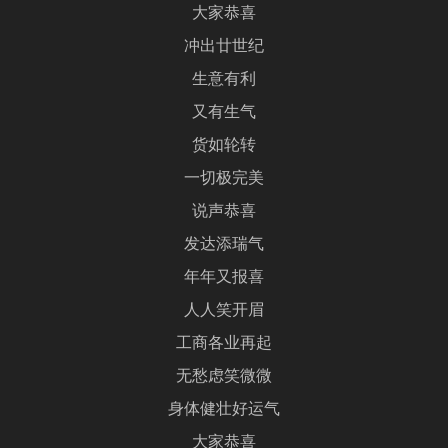
大家恭喜
冲出廿世纪
生意有利
又有生气
货如轮转
一切极完美
说声恭喜
发达添瑞气
年年又报喜
人人笑开眉
工商各业再起
无愁虑笑微微
身体健壮好运气
大家恭喜