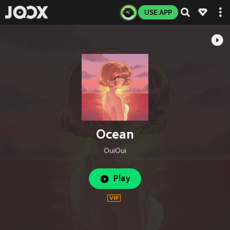
USE APP
Ocean
OuiOui
Play