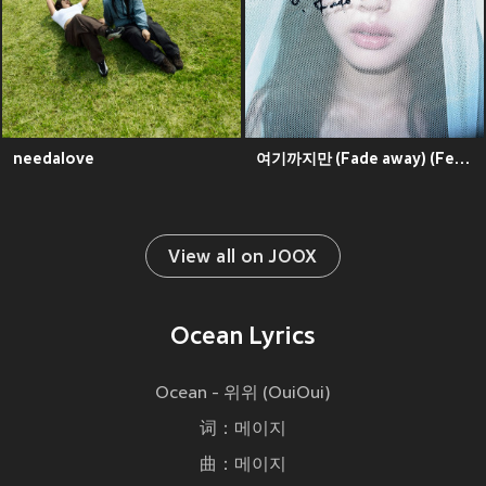
needalove
여기까지만 (Fade away) (Feat. Wilcox)
View all on JOOX
Ocean Lyrics
Ocean - 위위 (OuiOui)
词：메이지
曲：메이지