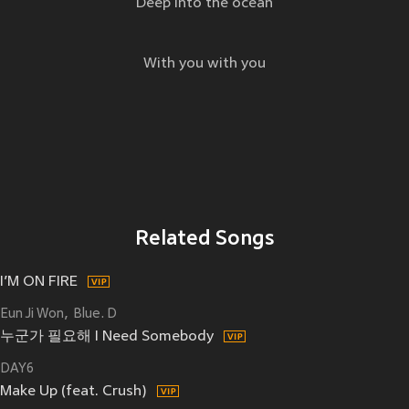
Deep into the ocean
With you with you
Related Songs
I’M ON FIRE
Eun Ji Won
Blue. D
누군가 필요해 I Need Somebody
DAY6
Make Up (feat. Crush)