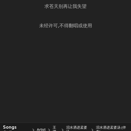
求苍天别再让我失望
未经许可,不得翻唱或使用
Songs
王
泪水洒进孟婆
泪水洒进孟婆汤 (伴
Artist