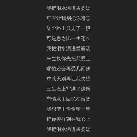
我把泪水洒进孟婆汤
可否让我别把你遗忘
红尘路上只走了一段
可是思念比一生还长
我把泪水洒进孟婆汤
来生换你先把我爱上
哪怕还会再受几回伤
求苍天别再让我失望
三生石上写满了遗憾
忘情水里回忆在滚烫
我想梦里偷偷望一望
把你模样刻在我心上
我把泪水洒进孟婆汤