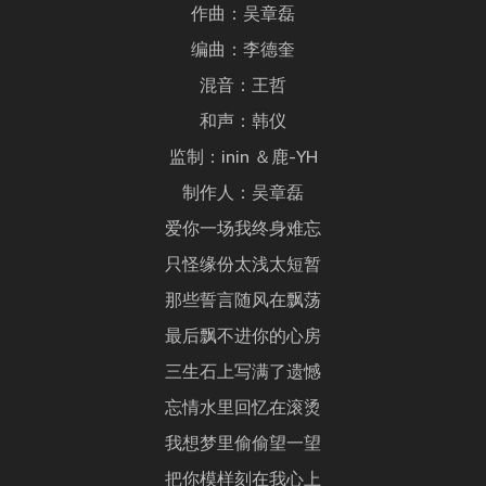
作曲：吴章磊
编曲：李德奎
混音：王哲
和声：韩仪
监制：inin ＆鹿-YH
制作人：吴章磊
爱你一场我终身难忘
只怪缘份太浅太短暂
那些誓言随风在飘荡
最后飘不进你的心房
三生石上写满了遗憾
忘情水里回忆在滚烫
我想梦里偷偷望一望
把你模样刻在我心上