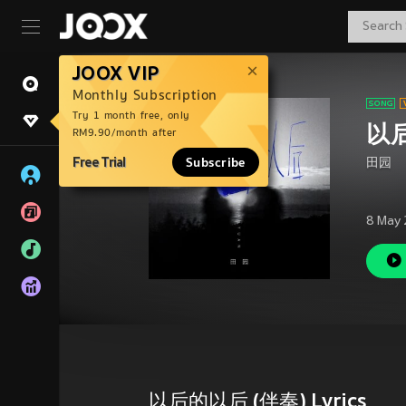
JOOX VIP
Monthly Subscription
Try 1 month free, only
以后
RM9.90/month after
Free Trial
Subscribe
田园
8 May 
以后的以后 (伴奏) Lyrics