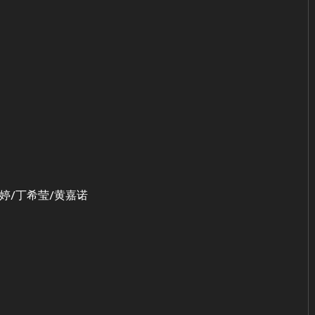
n：廖文婷/丁希莹/黄嘉诺