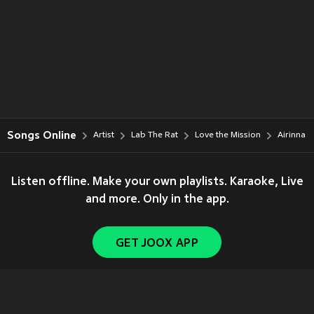
Songs Online
Artist
Lab The Rat
Love the Mission
Airinna
Listen offline. Make your own playlists. Karaoke, Live
and more. Only in the app.
GET JOOX APP
Copyright © 2011-
2026
Tencent. All Rights Reserved