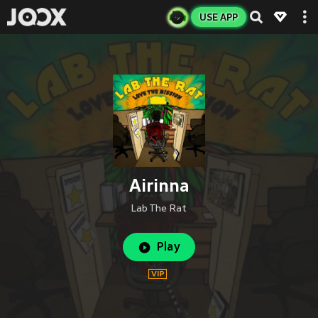
USE APP
Airinna
Lab The Rat
Play