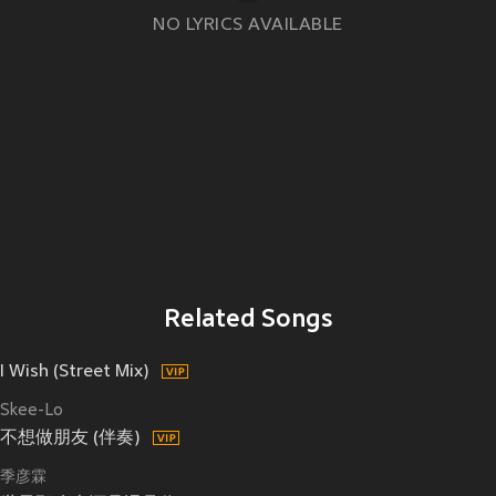
NO LYRICS AVAILABLE
Related Songs
I Wish (Street Mix)
Skee-Lo
不想做朋友 (伴奏)
季彦霖