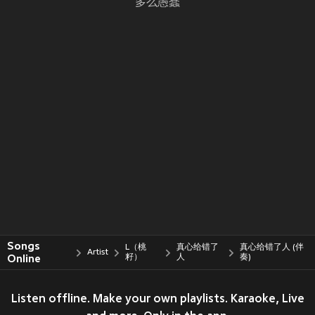
多么愚蠢
Songs
L（桃
真心给错了
真心给错了人 (伴
Artist
Online
籽）
人
奏)
Listen offline. Make your own playlists. Karaoke, Live