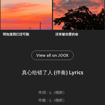
明知道我们没可能
没有被你爱的命
View all on JOOX
真心给错了人 (伴奏) Lyrics
作词：L（桃籽）
作曲：L（桃籽）