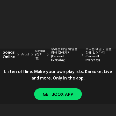
우리는 매일 이별을
우리는 매일 이별을
Soyou
Songs
향해 걸어가지
향해 걸어가지
Artist
(강지
Online
(Farewell
(Farewell
현)
Everyday)
Everyday)
Listen offline. Make your own playlists. Karaoke, Live
and more. Only in the app.
GET JOOX APP