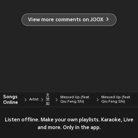
View more comments on JOOX
文
Songs
Messed Up (feat.
Messed Up (feat.
Artist
慧
Online
Qiu Feng Shi)
Qiu Feng Shi)
如
Listen offline. Make your own playlists. Karaoke, Live
and more. Only in the app.