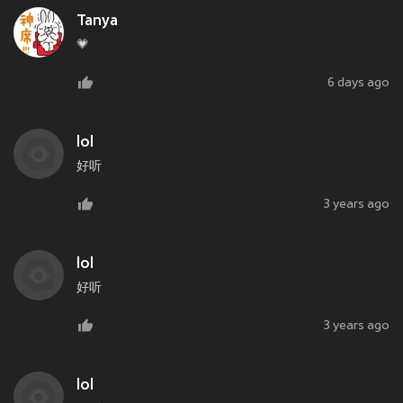
Tanya
💗
6 days ago
lol
好听
3 years ago
lol
好听
3 years ago
lol