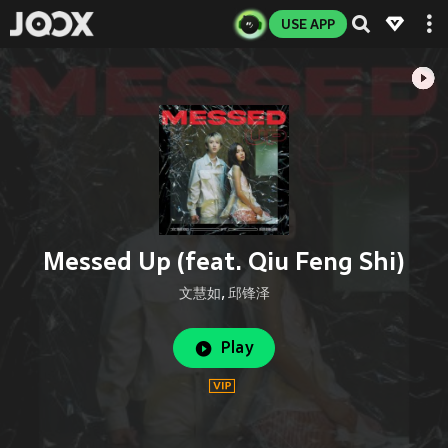
USE APP
Messed Up (feat. Qiu Feng Shi)
文慧如
,
邱锋泽
Play