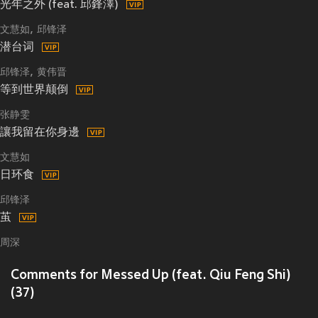
光年之外 (feat. 邱鋒澤)
文慧如
邱锋泽
潜台词
邱锋泽
黄伟晋
等到世界颠倒
张静雯
讓我留在你身邊
文慧如
日环食
邱锋泽
茧
周深
Comments for Messed Up (feat. Qiu Feng Shi)
(37)