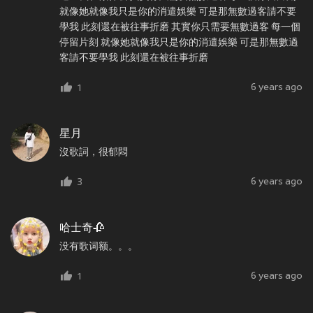
就像她就像我只是你的消遣娛樂 可是那無數過客請不要
學我 此刻還在被往事折磨 其實你只需要無數過客 每一個
停留片刻 就像她就像我只是你的消遣娛樂 可是那無數過
客請不要學我 此刻還在被往事折磨
6 years ago
1
星月
沒歌詞，很郁悶
6 years ago
3
哈士奇🥀
没有歌词额。。。
6 years ago
1