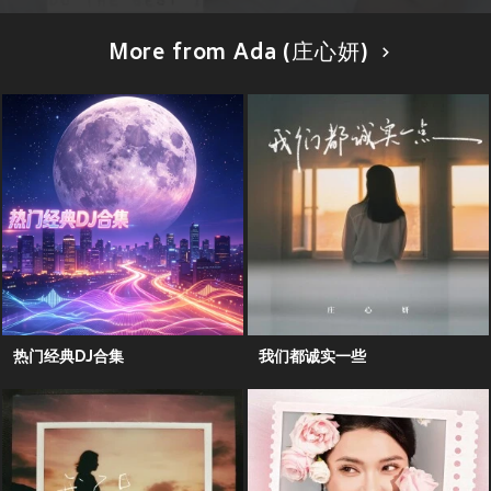
More from Ada (庄心妍)
热门经典DJ合集
我们都诚实一些