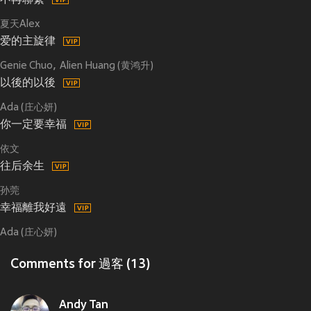
不再聯繫
夏天Alex
爱的主旋律
Genie Chuo
Alien Huang (黄鸿升)
以後的以後
Ada (庄心妍)
你一定要幸福
依文
往后余生
孙莞
幸福離我好遠
Ada (庄心妍)
Comments for 過客 (13)
Andy Tan