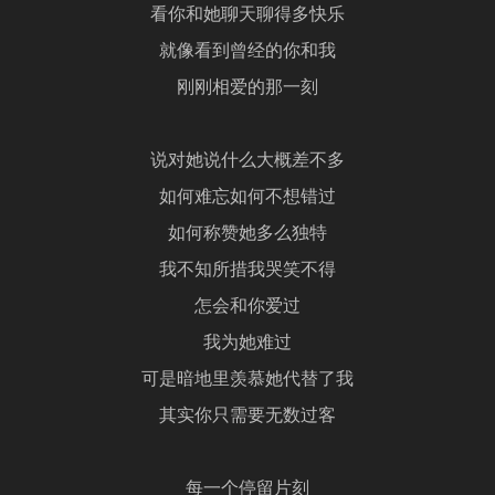
看你和她聊天聊得多快乐
就像看到曾经的你和我
刚刚相爱的那一刻
说对她说什么大概差不多
如何难忘如何不想错过
如何称赞她多么独特
我不知所措我哭笑不得
怎会和你爱过
我为她难过
可是暗地里羡慕她代替了我
其实你只需要无数过客
每一个停留片刻