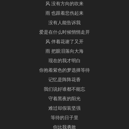
风 没有方向的吹来
雨 也跟着悲伤起来
没有人能告诉我
爱是在什么时候悄悄走开
风 伴着花谢了又开
雨 把眼泪落向大海
现在的我才明白
你抱着紫色的梦选择等待
记忆是阵阵花香
我们说好谁都不能忘
守着黑夜的阳光
难过却假装坚强
等待的日子里
你比我勇敢