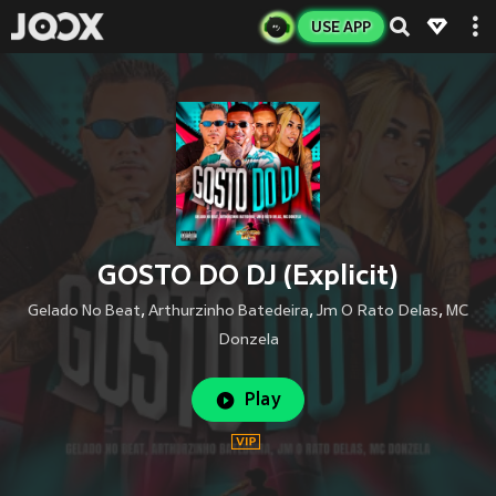
USE APP
GOSTO DO DJ (Explicit)
Gelado No Beat
,
Arthurzinho Batedeira
,
Jm O Rato Delas
,
MC
Donzela
Play