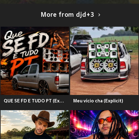
More from djd+3
QUE SE FD E TUDO PT (Explicit)
Meu vício cha (Explicit)