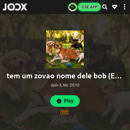
USE APP
tem um zovao nome dele bob (Explicit)
djd+3
,
Mc DS10
Play