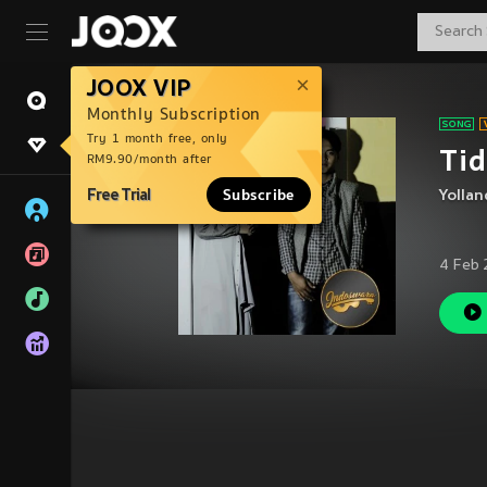
JOOX VIP
Monthly Subscription
Try 1 month free, only
Tid
RM9.90/month after
Free Trial
Subscribe
Yollan
4 Feb 