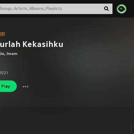
urlah Kekasihku
da
,
Imam
2021
Play