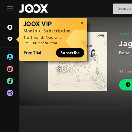
JOOX VIP
Monthly Subscription
Try 1 month free, only
Ja
RM9.90/month after
Free Trial
Subscribe
Bona
31 Jan