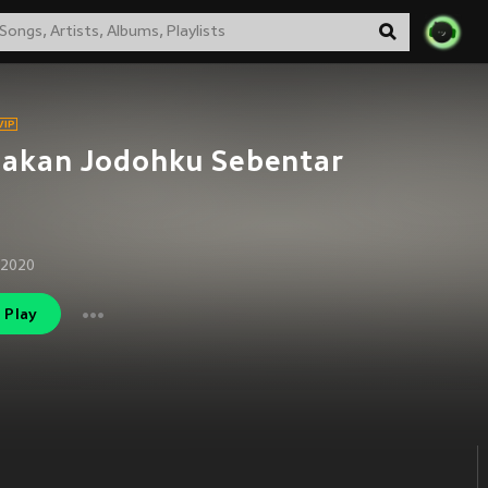
gakan Jodohku Sebentar
 2020
Play