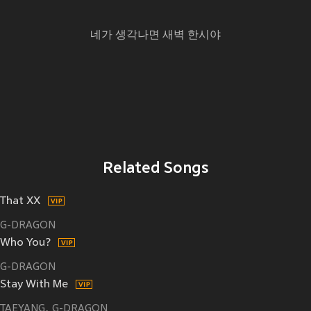
네가 생각나면 새벽 한시야
Related Songs
That XX
G-DRAGON
Who You?
G-DRAGON
Stay With Me
TAEYANG
G-DRAGON