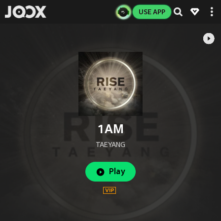
USE APP
1AM
TAEYANG
Play