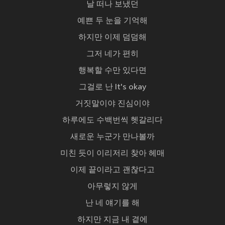
날 떠나 보냈던
예쁜 두 눈을 기억해
하지만 이제 덤덤해
그저 네가 편히
행복할 수만 있다면
그걸로 난 It's okay
거짓말이야 진심이야
하루에도 수백번씩 헷갈리다
새로운 누군가 만나볼까
미친 듯이 이리저리 찾아 헤매
이제 끝이라고 괜찮다고
아무렇지 않게
난 네 얘기를 해
하지만 지금 내 곁에